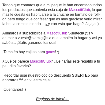
Tengo que contaros que a mi peque le han encantado todos
los productos que contenía esta caja de
MascotiClub
, lo que
más le cuesta es habituarse a la chuche en formato de roll-
on pero tengo que confesar que es muy gracioso verlo mirar
la bolita como diciendo... ¡¿y con esto que hago?! Jajaja ;)
Animaros a subscribiros a
MascotiClub
SuerteciK@s y
animar a vuestr@s amig@s a que también lo hagan y así ya
sabéis... ¡Salís ganando los dos!
¡También hay cajitas para
gatos
! :)
¿Qué os parece
MascotiClub
? ¿Le harías este regalito a tu
peludito favorito?
¡Recordar usar nuestro código descuento
SUERTE5
para
ahorraros 5€ en vuestra caja!
¡Cuéntanos! :)
Páginas de interés: