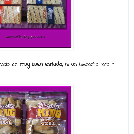
 todo en
muy buen estado
, ni un bizcocho roto ni