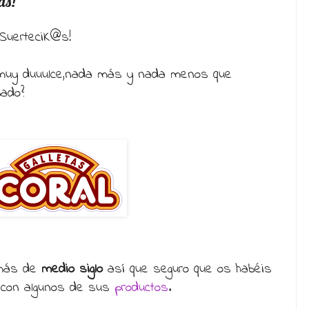
as!
SuerteciK@s!
r muy duuulce,nada más y nada menos que
bado?
más de
medio siglo
así que seguro que os habéis
a con algunos de sus
productos
.