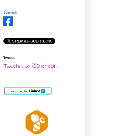
Suertecik
Tweets
Tweets por @SuerteciK