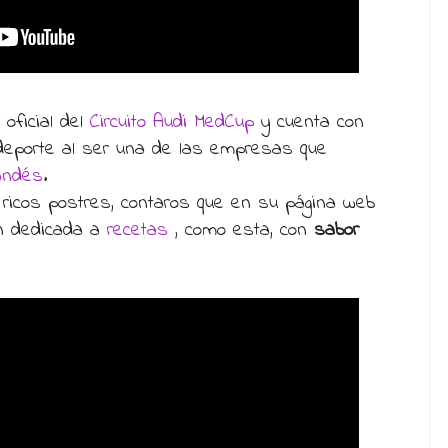
oficial del
Circuito Audi MedCup
y cuenta con
deporte al ser una de las empresas que
randés
.
r ricos postres, contaros que en su página web
ón dedicada a
recetas
, como esta, con
sabor