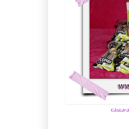
Káskara