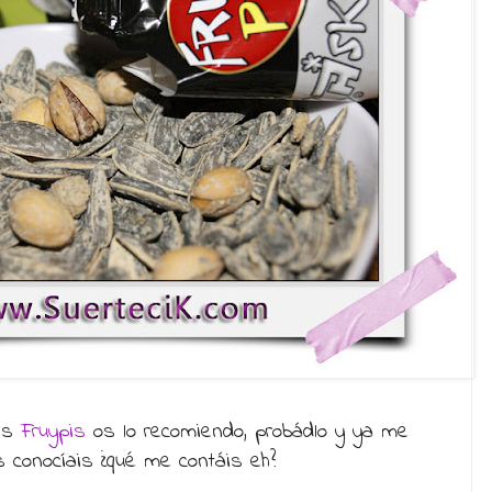
ais
Fruypis
os lo recomiendo, probádlo y ya me
os conocíais ¿qué me contáis eh?