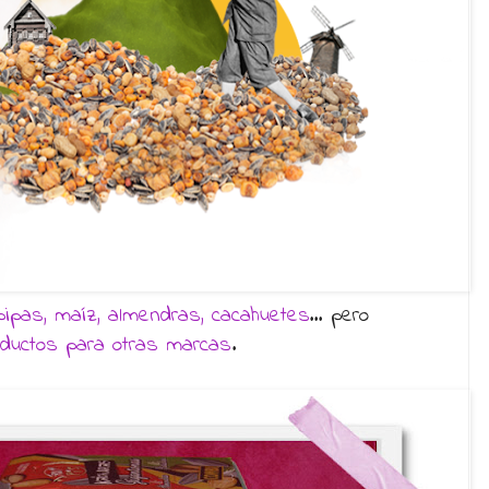
pipas, maíz, almendras, cacahuetes
… pero
oductos para otras marcas
.