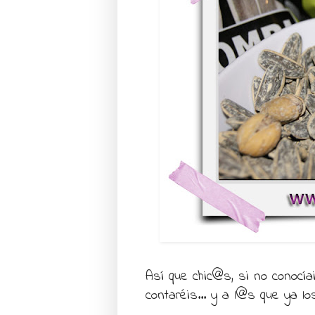
Así que chic@s, si no conocí
contaréis... y a l@s que ya l