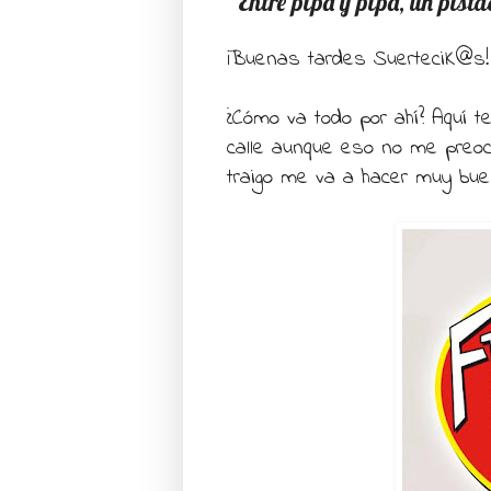
“Entre pipa y pipa, un pist
¡Buenas tardes SuerteciK@s!
¿Cómo va todo por ahí? Aquí 
calle aunque eso no me preoc
traigo me va a hacer muy bue