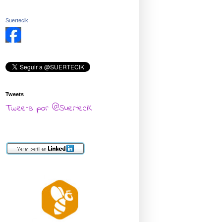
Suertecik
Tweets
Tweets por @SuerteciK