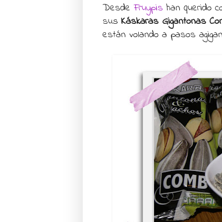
Desde
Fruypis
han querido co
su
s
Káskaras Gigantonas Con
están volando a pasos agiga