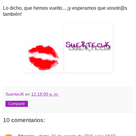
Lo dicho, que hemos vuelto... ¡y esperamos que vosotr@s
también!
SuerteciK
en
12:18:00 p. m.
Compartir
10 comentarios:
Altamira ,,,tamy
31 de agosto de 2015 a las 18:55