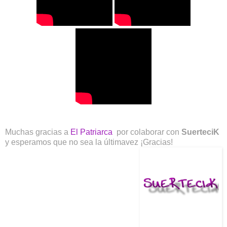
Muchas gracias a
El Patriarca
por colaborar con
SuerteciK
y esperamos que no sea la últimavez ¡Gracias!